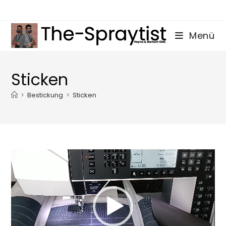
Zum
Inhalt
springen
Menü
Sticken
>
Bestickung
>
Sticken
Video-
Player