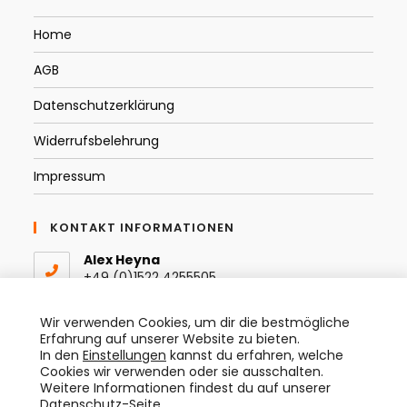
Home
AGB
Datenschutzerklärung
Widerrufsbelehrung
Impressum
KONTAKT INFORMATIONEN
Alex Heyna
+49 (0)1522 4255505
Email:
Wir verwenden Cookies, um dir die bestmögliche
Opens
info@thespraytist.de
Erfahrung auf unserer Website zu bieten.
in
In den
Einstellungen
kannst du erfahren, welche
your
Instagram
Cookies wir verwenden oder sie ausschalten.
application
@thespraytist
Weitere Informationen findest du auf unserer
Datenschutz-Seite