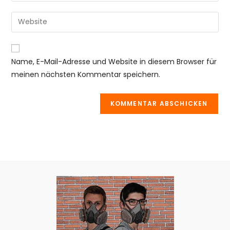
Benutzernamen
E-
Gib
zum
Mail-
deine
Kommentieren
Adresse
Website-
ein
zum
URL
Name, E-Mail-Adresse und Website in diesem Browser für
Kommentieren
ein
meinen nächsten Kommentar speichern.
ein
(optional)