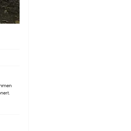
sammen
nert.