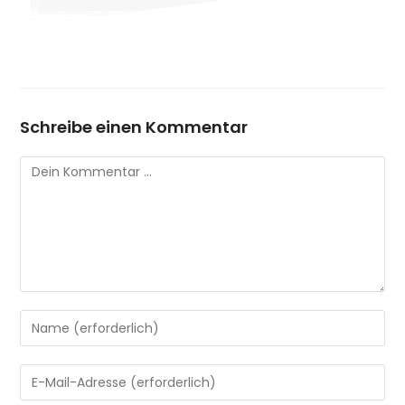
Schreibe einen Kommentar
Kommentar
Gib
deinen
Namen
Gib
oder
deine