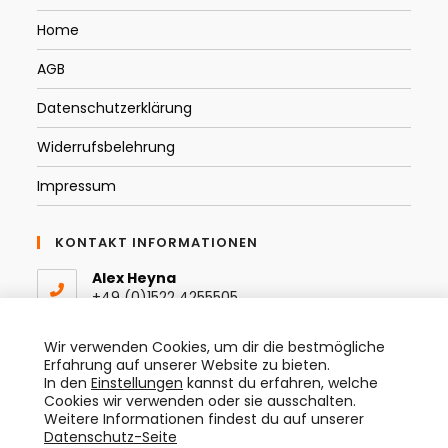
Home
AGB
Datenschutzerklärung
Widerrufsbelehrung
Impressum
KONTAKT INFORMATIONEN
Alex Heyna
+49 (0)1522 4255505
Email:
Wir verwenden Cookies, um dir die bestmögliche
Opens
info@thespraytist.de
Erfahrung auf unserer Website zu bieten.
in
In den
Einstellungen
kannst du erfahren, welche
your
Instagram
Cookies wir verwenden oder sie ausschalten.
application
@thespraytist
Weitere Informationen findest du auf unserer
Datenschutz-Seite