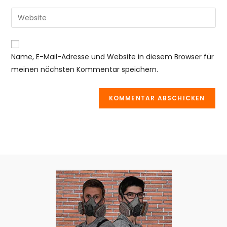
Benutzernamen
E-
Gib
zum
Mail-
deine
Kommentieren
Adresse
Website-
ein
zum
URL
Name, E-Mail-Adresse und Website in diesem Browser für
Kommentieren
ein
meinen nächsten Kommentar speichern.
ein
(optional)