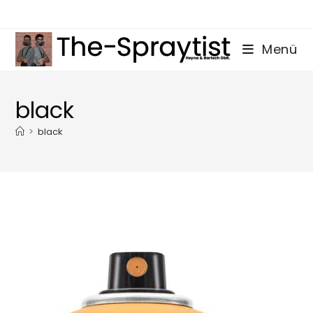
Zum
Inhalt
springen
Menü
black
>
black