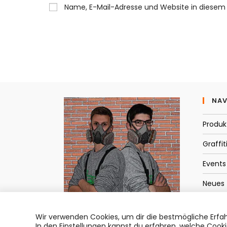
Namen
Name, E-Mail-Adresse und Website in diesem
oder
Benutzernamen
zum
Kommentieren
ein
NAV
Produk
Graffit
Events
Neues
Kontak
Wir verwenden Cookies, um dir die bestmögliche Erfah
In den
Einstellungen
kannst du erfahren, welche Cooki