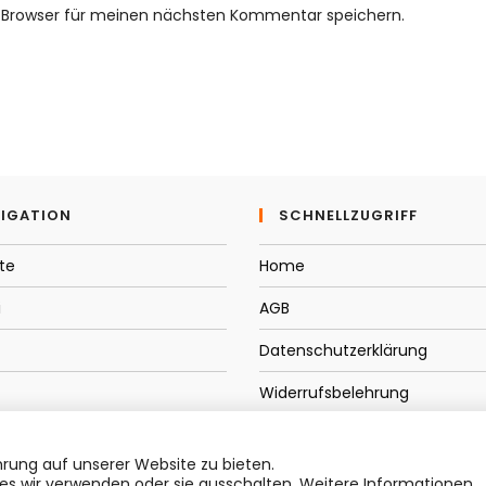
E-
We
 Browser für meinen nächsten Kommentar speichern.
Mail-
URL
Adresse
ein
zum
(op
Kommentieren
ein
IGATION
SCHNELLZUGRIFF
te
Home
i
AGB
Datenschutzerklärung
Widerrufsbelehrung
t/Service
Impressum
rung auf unserer Website zu bieten.
es wir verwenden oder sie ausschalten. Weitere Informationen