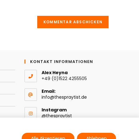
bsite-
tional)
KONTAKT INFORMATIONEN
Alex Heyna
+49 (0)1522 4255505
Email:
Opens
info@thespraytist.de
in
your
Instagram
application
@thespraytist
Alle Akzeptieren
Ablehnen