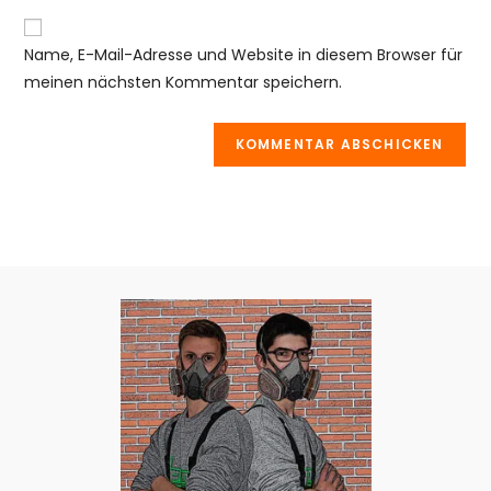
Adresse
Website-
ein
zum
URL
Name, E-Mail-Adresse und Website in diesem Browser für
Kommentieren
ein
meinen nächsten Kommentar speichern.
ein
(optional)