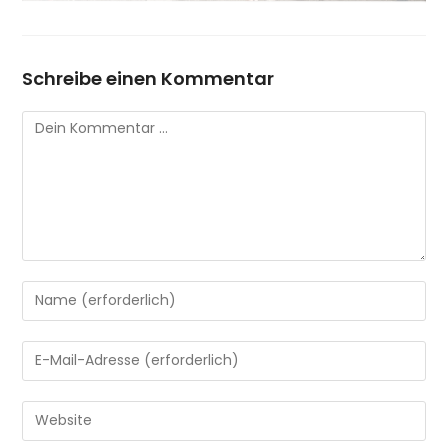
Schreibe einen Kommentar
Kommentar
Gib
deinen
Namen
Gib
oder
deine
Benutzernamen
E-
Gib
zum
Mail-
deine
Kommentieren