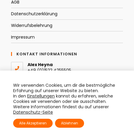
AGB
Datenschutzerklärung
Widerrufsbelehrung
Impressum
KONTAKT INFORMATIONEN
Alex Heyna
+49 (0)1522 4255505
Email:
Wir verwenden Cookies, um dir die bestmögliche
Opens
info@thespraytist.de
Erfahrung auf unserer Website zu bieten.
in
In den
Einstellungen
kannst du erfahren, welche
your
Instagram
Cookies wir verwenden oder sie ausschalten.
application
@thespraytist
Weitere Informationen findest du auf unserer
Datenschutz-Seite
Alle Akzeptieren
Ablehnen