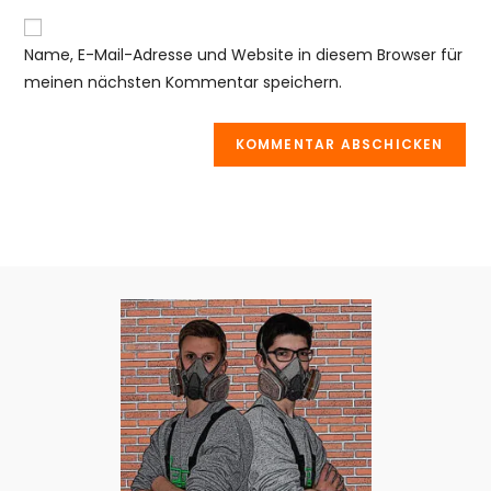
Adresse
Website-
ein
zum
URL
Name, E-Mail-Adresse und Website in diesem Browser für
Kommentieren
ein
meinen nächsten Kommentar speichern.
ein
(optional)