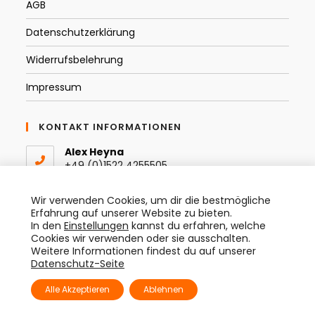
AGB
Datenschutzerklärung
Widerrufsbelehrung
Impressum
KONTAKT INFORMATIONEN
Alex Heyna
+49 (0)1522 4255505
Email:
Wir verwenden Cookies, um dir die bestmögliche
Opens
info@thespraytist.de
Erfahrung auf unserer Website zu bieten.
in
In den
Einstellungen
kannst du erfahren, welche
your
Instagram
Cookies wir verwenden oder sie ausschalten.
application
@thespraytist
Weitere Informationen findest du auf unserer
Datenschutz-Seite
Alle Akzeptieren
Ablehnen