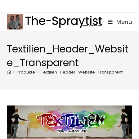
Zum
Inhalt
springen
Menü
Textilien_Header_Websit
e_Transparent
>
Produkte
>
Textilien_Header_Website_Transparent