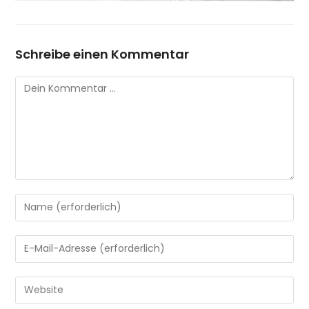
Schreibe einen Kommentar
Kommentar
Gib
deinen
Namen
Gib
oder
deine
Benutzernamen
E-
Gib
zum
Mail-
deine
Kommentieren