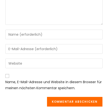
Gib
deinen
Namen
Gib
oder
deine
Benutzernamen
E-
Gib
zum
Mail-
deine
Kommentieren
Adresse
Website-
ein
zum
URL
Name, E-Mail-Adresse und Website in diesem Browser für
Kommentieren
ein
meinen nächsten Kommentar speichern.
ein
(optional)