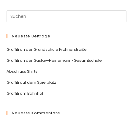
Pre
Es
to
Neueste Beiträge
clo
th
Graffiti an der Grundschule Filchnerstraße
se
pan
Graffiti an der Gustav-Heinemann-Gesamtschule
Abschluss Shirts
Graffiti auf dem Spielplatz
Graffiti am Bahnhof
Neueste Kommentare