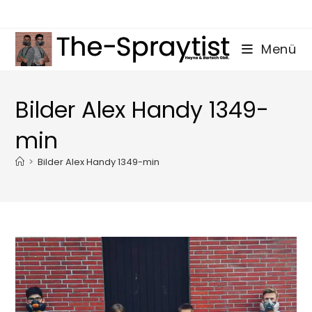
Zum
Inhalt
springen
Menü
Bilder Alex Handy 1349-
min
>
Bilder Alex Handy 1349-min