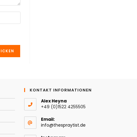
KONTAKT INFORMATIONEN
Alex Heyna
+49 (0)1522 4255505
Email:
Opens
info@thespraytist.de
in
your