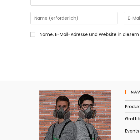
Gib
Gib
deinen
deine
Namen
E-
Name, E-Mail-Adresse und Website in diesem
oder
Mail-
Benutzernamen
Adress
zum
zum
Kommentieren
Kommen
ein
ein
NAV
Produk
Graffit
Events