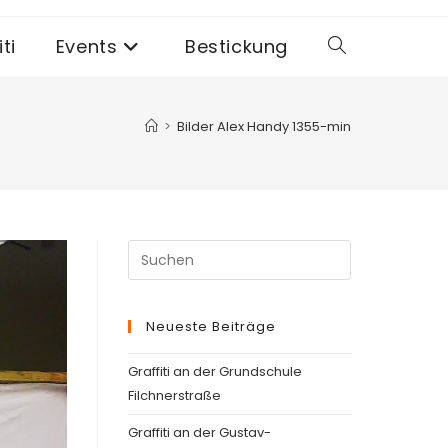
ti
Events
Bestickung
Website-
Suche
>
Bilder Alex Handy 1355-min
umschalten
Press
Escape
to
Neueste Beiträge
close
the
Graffiti an der Grundschule
search
Filchnerstraße
panel.
Graffiti an der Gustav-