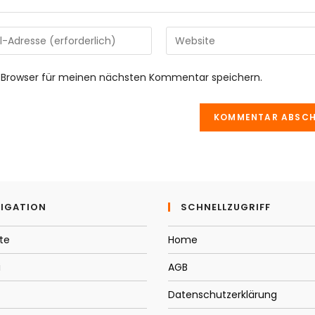
Gib
deine
Website-
 Browser für meinen nächsten Kommentar speichern.
URL
e
ein
(optional)
tieren
IGATION
SCHNELLZUGRIFF
te
Home
i
AGB
Datenschutzerklärung