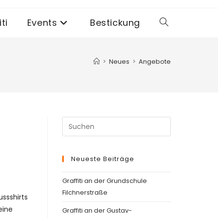
ti
Events
Bestickung
Website-
Suche
>
Neues
>
Angebote
umschalten
Press
Escape
to
Neueste Beiträge
close
the
Graffiti an der Grundschule
search
Filchnerstraße
ussshirts
panel.
eine
Graffiti an der Gustav-