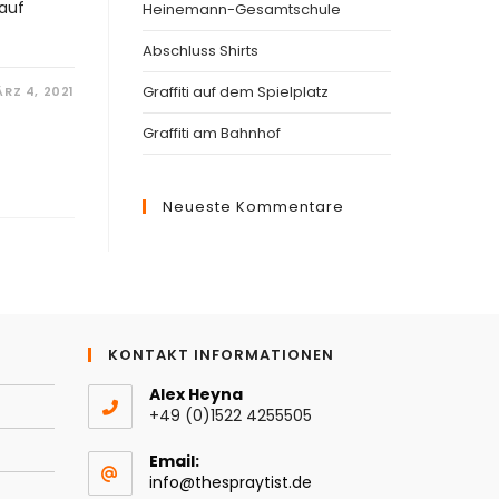
Lauf
Heinemann-Gesamtschule
Abschluss Shirts
Graffiti auf dem Spielplatz
RZ 4, 2021
Graffiti am Bahnhof
Neueste Kommentare
KONTAKT INFORMATIONEN
Alex Heyna
+49 (0)1522 4255505
Email:
Opens
info@thespraytist.de