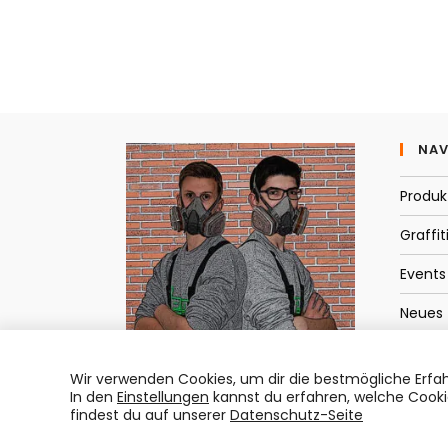
Benutzernamen
Adress
zum
zum
Kommentieren
Kommen
ein
ein
NAV
Produk
Graffit
Events
Neues
Kontak
Wir verwenden Cookies, um dir die bestmögliche Erfah
In den
Einstellungen
kannst du erfahren, welche Cooki
findest du auf unserer
Datenschutz-Seite