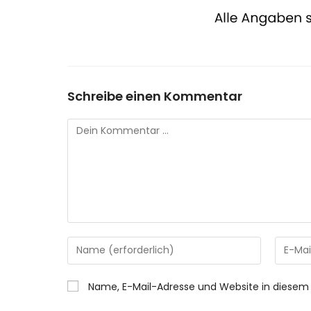
Schreibe einen Kommentar
Kommentar
Gib
Gib
deinen
deine
Namen
E-
Name, E-Mail-Adresse und Website in diesem
oder
Mail-