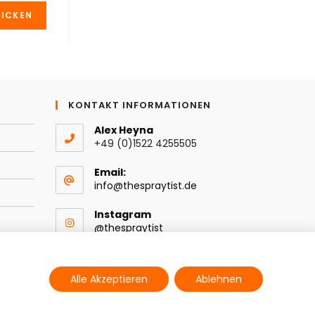
KONTAKT INFORMATIONEN
Alex Heyna
+49 (0)1522 4255505
Email:
Opens
info@thespraytist.de
in
your
Instagram
application
@thespraytist
Alle Akzeptieren
Ablehnen