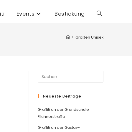
ti
Events
Bestickung
Website-
Suche
>
Größen Unisex
umschalten
Press
Escape
to
Neueste Beiträge
close
the
Graffiti an der Grundschule
search
Filchnerstraße
panel.
Graffiti an der Gustav-