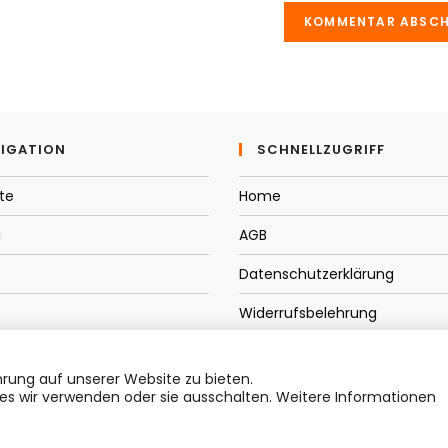
e
ein
(optional)
tieren
IGATION
SCHNELLZUGRIFF
te
Home
i
AGB
Datenschutzerklärung
Widerrufsbelehrung
t/Service
Impressum
rung auf unserer Website zu bieten.
es wir verwenden oder sie ausschalten. Weitere Informationen
Copyright 2026 Made by The-Spraytist