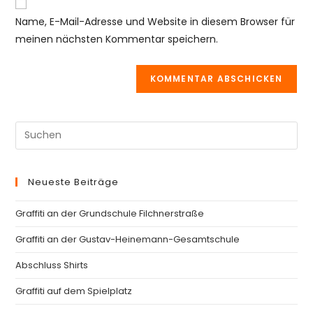
zum
URL
Name, E-Mail-Adresse und Website in diesem Browser für
Kommentieren
ein
meinen nächsten Kommentar speichern.
ein
(optional)
Pre
Es
to
Neueste Beiträge
clo
th
Graffiti an der Grundschule Filchnerstraße
se
pan
Graffiti an der Gustav-Heinemann-Gesamtschule
Abschluss Shirts
Graffiti auf dem Spielplatz