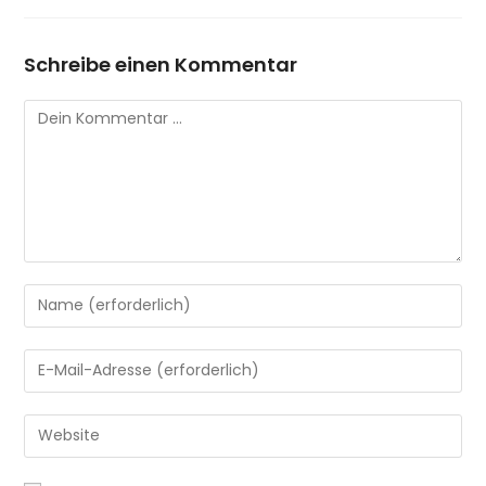
Schreibe einen Kommentar
Kommentar
Gib
deinen
Namen
Gib
oder
deine
Benutzernamen
E-
Gib
zum
Mail-
deine
Kommentieren
Adresse
Website-
ein