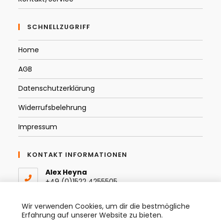
SCHNELLZUGRIFF
Home
AGB
Datenschutzerklärung
Widerrufsbelehrung
Impressum
KONTAKT INFORMATIONEN
Alex Heyna
+49 (0)1522 4255505
Email:
Wir verwenden Cookies, um dir die bestmögliche
Opens
info@thespraytist.de
Erfahrung auf unserer Website zu bieten.
in