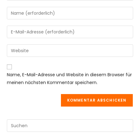
Gib
deinen
Namen
Gib
oder
deine
Benutzernamen
E-
Gib
zum
Mail-
deine
Kommentieren
Adresse
Website-
ein
zum
URL
Name, E-Mail-Adresse und Website in diesem Browser für
Kommentieren
ein
meinen nächsten Kommentar speichern.
ein
(optional)
Pre
Es
to