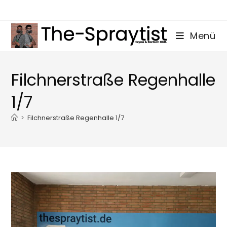
Zum
Inhalt
springen
Menü
Filchnerstraße Regenhalle
1/7
>
Filchnerstraße Regenhalle 1/7