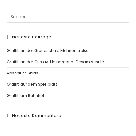
Pre
Es
to
Neueste Beiträge
clo
th
Graffiti an der Grundschule Filchnerstraße
se
pan
Graffiti an der Gustav-Heinemann-Gesamtschule
Abschluss Shirts
Graffiti auf dem Spielplatz
Graffiti am Bahnhof
Neueste Kommentare