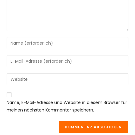
Gib
deinen
Namen
Gib
oder
deine
Benutzernamen
E-
Gib
zum
Mail-
deine
Kommentieren
Adresse
Website-
ein
zum
URL
Name, E-Mail-Adresse und Website in diesem Browser für
Kommentieren
ein
meinen nächsten Kommentar speichern.
ein
(optional)