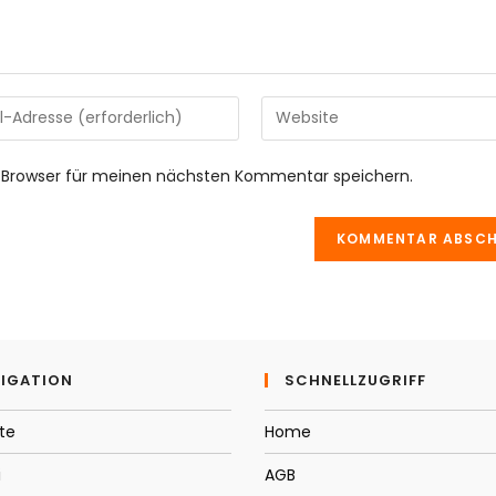
Gib
deine
Website-
 Browser für meinen nächsten Kommentar speichern.
URL
e
ein
(optional)
tieren
IGATION
SCHNELLZUGRIFF
te
Home
i
AGB