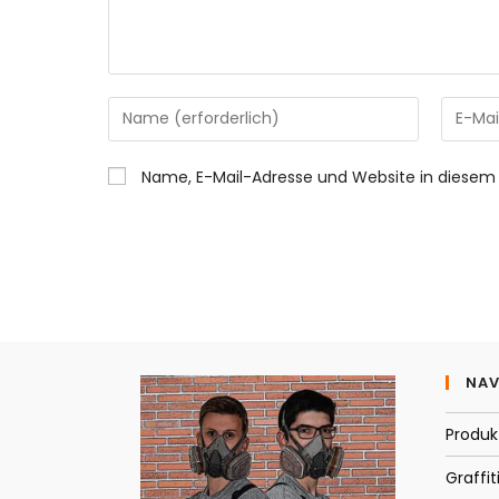
Gib
Gib
deinen
deine
Namen
E-
Name, E-Mail-Adresse und Website in diesem
oder
Mail-
Benutzernamen
Adress
zum
zum
Kommentieren
Kommen
ein
ein
NAV
Produk
Graffit