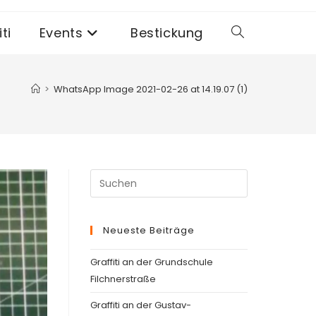
ti
Events
Bestickung
Website-
Suche
>
WhatsApp Image 2021-02-26 at 14.19.07 (1)
umschalten
Press
Escape
to
Neueste Beiträge
close
the
Graffiti an der Grundschule
search
Filchnerstraße
panel.
Graffiti an der Gustav-