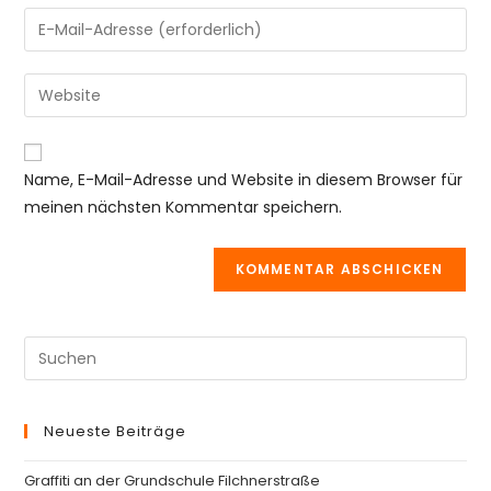
Namen
Gib
oder
deine
Benutzernamen
E-
Gib
zum
Mail-
deine
Kommentieren
Adresse
Website-
ein
zum
URL
Name, E-Mail-Adresse und Website in diesem Browser für
Kommentieren
ein
meinen nächsten Kommentar speichern.
ein
(optional)
Pre
Es
to
Neueste Beiträge
clo
th
Graffiti an der Grundschule Filchnerstraße