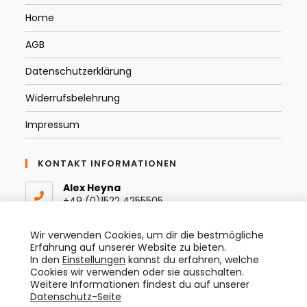
Home
AGB
Datenschutzerklärung
Widerrufsbelehrung
Impressum
KONTAKT INFORMATIONEN
Alex Heyna
+49 (0)1522 4255505
Email:
Wir verwenden Cookies, um dir die bestmögliche
Opens
info@thespraytist.de
Erfahrung auf unserer Website zu bieten.
in
In den
Einstellungen
kannst du erfahren, welche
your
Instagram
Cookies wir verwenden oder sie ausschalten.
application
@thespraytist
Weitere Informationen findest du auf unserer
Datenschutz-Seite